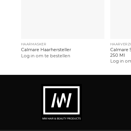
+
+
HAARMASKER
HAARVERZ
Calmare 
Calmare Haarhersteller
250 Ml
Log in om te bestellen
Log in om