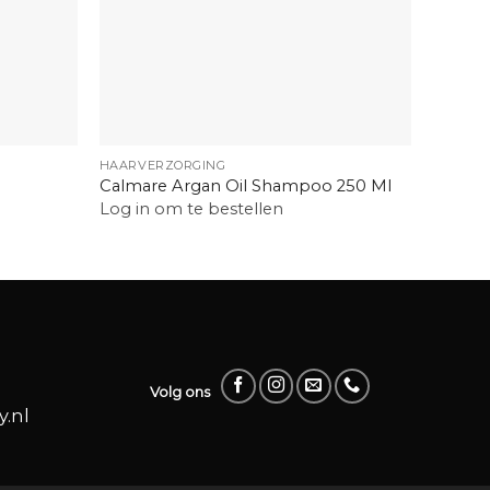
+
+
HAARVERZORGING
HAARVE
Calmare Argan Oil Shampoo 250 Ml
Calmar
Log in om te bestellen
Log in
Volg ons
.nl