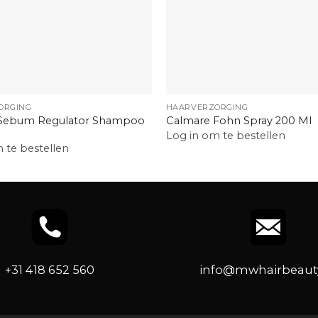
+
ORGING
HAARVERZORGING
Sebum Regulator Shampoo
Calmare Fohn Spray 200 Ml
Log in om te bestellen
 te bestellen
+31 418 652 560
info@mwhairbeauty