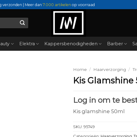
g verzonden | Meer dan
7.000 artikelen
op voorraad
auty
Elektra
Kappersbenodigheden
Barber
Sa
Home
/
Haarverzorging
/
T
Kis Glamshine
Log in om te best
Kis glamshine 50ml
SKU:
95749
Categorieën:
Haarverzorging
,
T