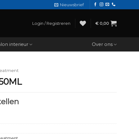
Nieuwsbrief
Login / Registreren
€
0,00
lon interieur
Over ons
reatment
 50ML
ellen
reatment