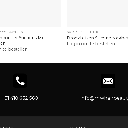
+
 ACCESSOIRES
SALON INTERIEUR
hnhouder Suctions Met
Broekhuizen Silicone Nekb
pen
Log in om te bestellen
 te bestellen
+31 418 652 560
info@mwhairbeauty