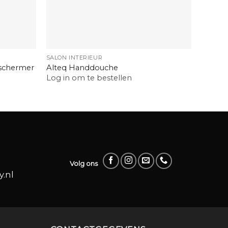
+
+
SALON INTERIEUR
SALON I
eschermer
Alteq Handdouche
Efaloc
Log in om te bestellen
Log in
Volg ons
.nl