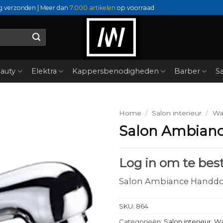
g verzonden | Meer dan
7.000 artikelen
op voorraad
auty
Elektra
Kappersbenodigheden
Barber
Sa
Home
/
Salon interieur
/
Wa
Salon Ambian
Log in om te best
Salon Ambiance Handd
SKU:
864
Categorieën:
Salon interieur
,
Wa