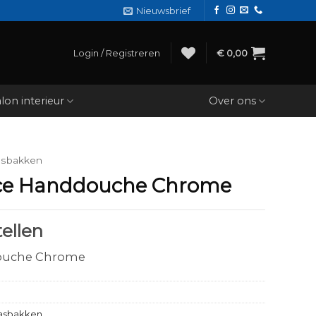
Nieuwsbrief
Login / Registreren
€
0,00
lon interieur
Over ons
sbakken
ce Handdouche Chrome
ellen
ouche Chrome
sbakken