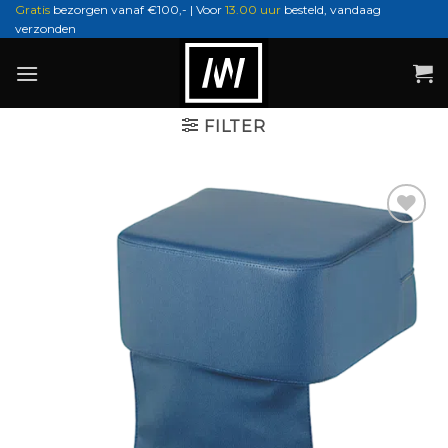
Ga
Gratis
bezorgen vanaf €100,- | Voor
13.00 uur
besteld, vandaag
verzonden
naar
inhoud
FILTER