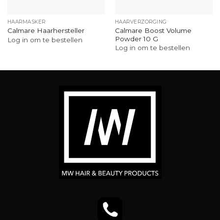
HAARMASKER
HAARVERZORGING
Calmare Boost Volume
Calmare Haarhersteller
Powder 10 G
Log in om te bestellen
Log in om te bestellen