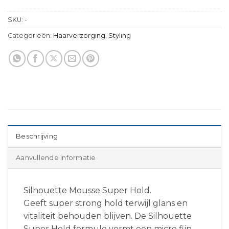
SKU:
-
Categorieën:
Haarverzorging
,
Styling
Beschrijving
Aanvullende informatie
Silhouette Mousse Super Hold.
Geeft super strong hold terwijl glans en
vitaliteit behouden blijven. De Silhouette
Super Hold formule vormt een micro fijn