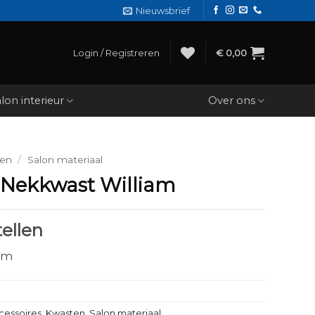
Nieuwsbrief
Login / Registreren
€
0,00
lon interieur
Over ons
den
/
Salon materiaal
 Nekkwast William
ellen
iam
cessoires
,
Kwasten
,
Salon materiaal