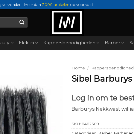
g verzonden | Meer dan
7.000 artikelen
op voorraad
auty
Elektra
Kappersbenodigheden
Barber
Sa
Home
/
Kappersbenodighe
Sibel Barburys
Log in om te best
Barburys Nekkwast will
SKU:
8482309
Categorieën:
Barber
,
Barber ac