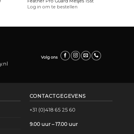
r
Derby 
Feather Pro Guard Mesjes 15st
Blades
Log in om te bestellen
Log in
Volg ons
.nl
CONTACTGEGEVENS
+31 (0)418 65 25 60
9.00 uur – 17.00 uur