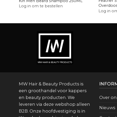
Feather S
Kin Men Beard Shampoo 250ML
Overdoos
Log in om te bestellen
Log in om
MW Hair & Beauty Products is
INFOR
een groothandel voor kappers
en beauty producten. We
Over on
leveren via deze webshop alleen
Nieuws
B2B. Onze hoofdvestiging is in