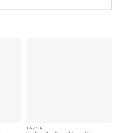
+
+
BARBER
BARBE