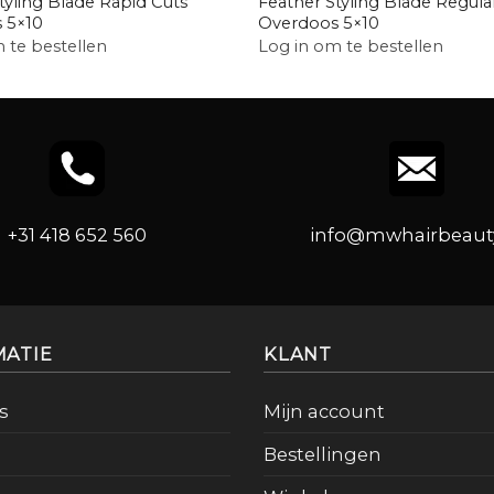
tyling Blade Rapid Cuts
Feather Styling Blade Regula
 5×10
Overdoos 5×10
 te bestellen
Log in om te bestellen
+31 418 652 560
info@mwhairbeauty
MATIE
KLANT
s
Mijn account
Bestellingen