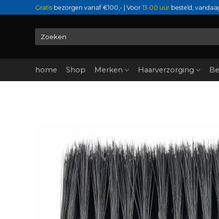
Ga
Gratis
bezorgen vanaf €100,- | Voor
13.00 uur
besteld, vandaa
naar
inhoud
Zoeken
naar:
home
Shop
Merken
Haarverzorging
Be