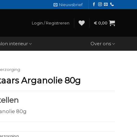
Nieuwsbrief
Login / Registreren
€
0,00
lon interieur
Over ons
erzorging
aars Arganolie 80g
ellen
anolie 80g
erzorging