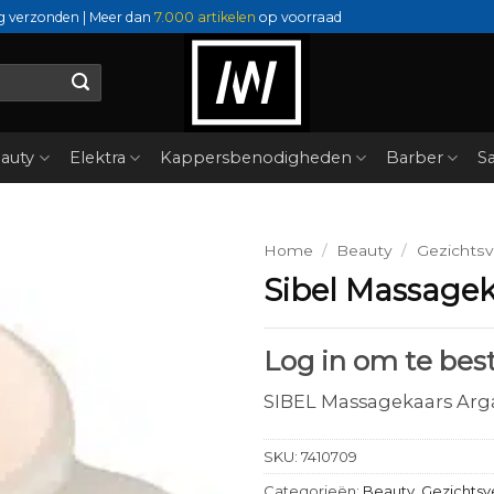
g verzonden | Meer dan
7.000 artikelen
op voorraad
auty
Elektra
Kappersbenodigheden
Barber
Sa
Home
/
Beauty
/
Gezichtsv
Sibel Massagek
Log in om te best
SIBEL Massagekaars Arg
SKU:
7410709
Categorieën:
Beauty
,
Gezichtsv