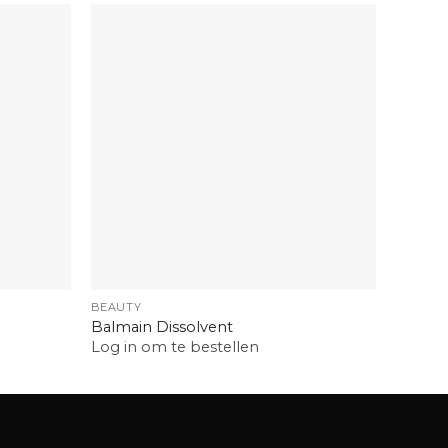
+
+
BEAUTY
BEAUTY
Balmain Dissolvent
Balmai
Log in om te bestellen
Log in