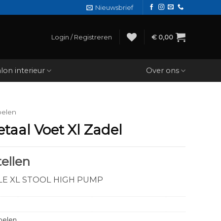
Nieuwsbrief
Login / Registreren
€
0,00
lon interieur
Over ons
oelen
taal Voet Xl Zadel
ellen
E XL STOOL HIGH PUMP
oelen