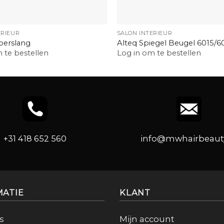
+
ERIEUR
SALON INTERIEUR
oerslang
Alteq Spiegel Beugel 6015/6
 te bestellen
Log in om te bestellen
+31 418 652 560
info@mwhairbeauty
MATIE
KLANT
s
Mijn account