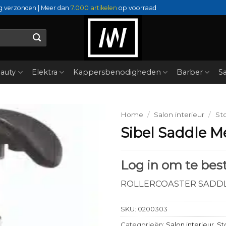
g verzonden | Meer dan
7.000 artikelen
op voorraad
auty
Elektra
Kappersbenodigheden
Barber
Sa
Home
/
Salon interieur
/
St
Sibel Saddle Me
Log in om te best
ROLLERCOASTER SADDL
SKU:
0200303
Categorieën:
Salon interieur
,
St