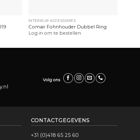
+
+
INTERIEUR ACCESSOIRES
INTERIE
019
Comair Fohnhouder Dubbel Ring
Efaloc
Log in om te bestellen
Log in
Volg ons
.nl
CONTACTGEGEVENS
+31 (0)418 65 25 60