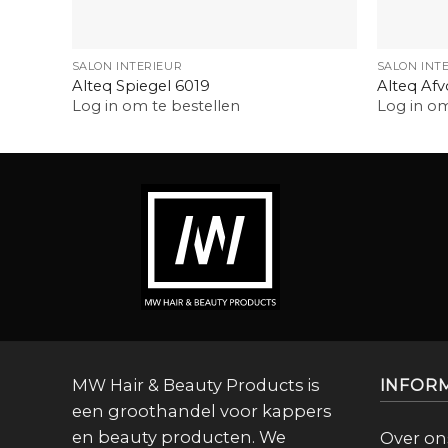
+
+
SALON INTERIEUR
SALON INT
Alteq Spiegel 6019
Alteq Afv
Log in om te bestellen
Log in om
MW Hair & Beauty Products is
INFOR
een groothandel voor kappers
en beauty producten. We
Over on