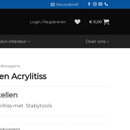
Nieuwsbrief
Login / Registreren
€
0,00
lon interieur
Over ons
rkwagens
n Acrylitiss
ellen
ylitiss met Stabytools
rkwagens