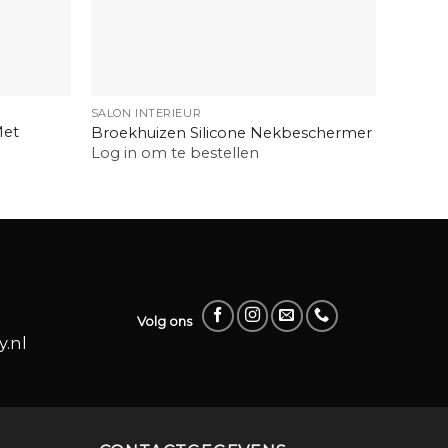
+
+
SALON INTERIEUR
INTERIE
Met
Barbic
Broekhuizen Silicone Nekbeschermer
1000m
Log in om te bestellen
Log in
Volg ons
.nl