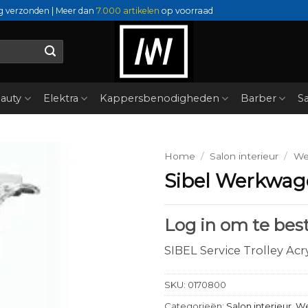
g verzonden | Meer dan
7.000 artikelen
op voorraad
auty
Elektra
Kappersbenodigheden
Barber
Sa
Home
/
Salon interieur
/
We
Sibel Werkwage
Log in om te best
SIBEL Service Trolley Acr
SKU:
0170800
Categorieën:
Salon interieur
,
We