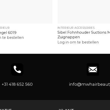
+
ERIEUR
INTERIEUR ACCESSOIRES
Sibel Fohnhouder Suctions 
egel 6019
Zuignappen
 te bestellen
Log in om te bestellen
+31 418 652 560
info@mwhairbeauty