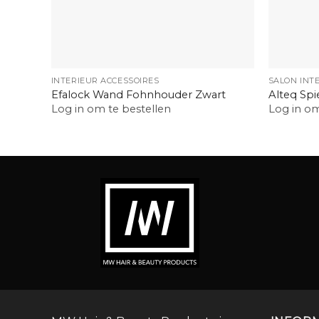
+
+
INTERIEUR ACCESSOIRES
SALON INT
Efalock Wand Fohnhouder Zwart
Alteq Spi
Log in om te bestellen
Log in om