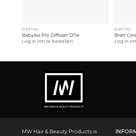
+
+
ELEKTRA
ELEKTRA
Babyliss Pro Diffuser D11e
Bratt Cer
Log in om te bestellen
Log in om
MW Hair & Beauty Products is
INFOR