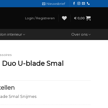
Nieuwsbrief
Login / Registreren
€
0,00
lon interieur
Over ons
ssoires
 Duo U-blade Smal
ellen
ade Smal Snijmes