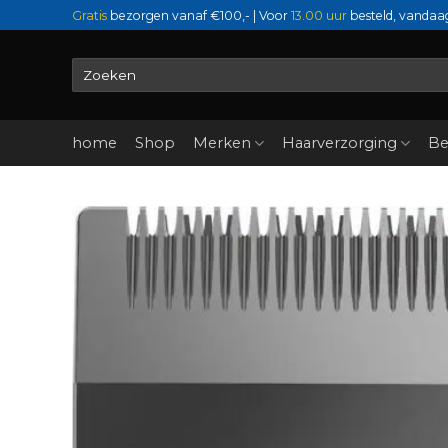
Ga
Gratis
bezorgen vanaf €100,- | Voor
13.00 uur
besteld, vandaa
naar
inhoud
Zoeken
naar:
home
Shop
Merken
Haarverzorging
Be