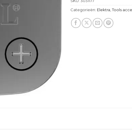
SKU:
3031177
Categorieën:
Elektra
,
Tools acce