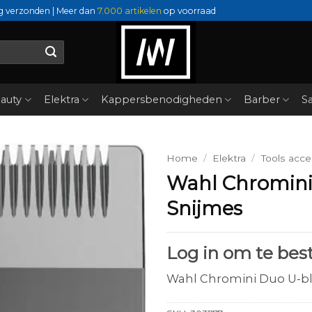
g verzonden | Meer dan
7.000 artikelen
op voorraad
auty
Elektra
Kappersbenodigheden
Barber
Sa
Home
/
Elektra
/
Tools acce
Wahl Chromini
Snijmes
Log in om te best
Wahl Chromini Duo U-bl