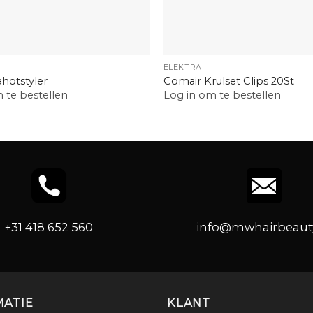
+
ELEKTRA
ahotstyler
Comair Krulset Clips 20St
 te bestellen
Log in om te bestellen
+31 418 652 560
info@mwhairbeauty
MATIE
KLANT