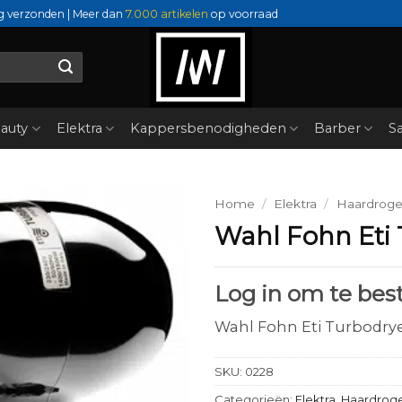
g verzonden | Meer dan
7.000 artikelen
op voorraad
auty
Elektra
Kappersbenodigheden
Barber
Sa
Home
/
Elektra
/
Haardroge
Wahl Fohn Eti
Log in om te best
Wahl Fohn Eti Turbodry
SKU:
0228
Categorieën:
Elektra
,
Haardroge