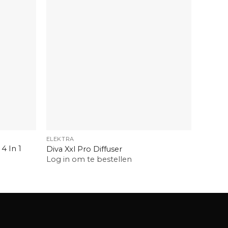
+
+
ELEKTRA
ELEKTR
4 In 1
Babylis
Diva Xxl Pro Diffuser
3500E
Log in om te bestellen
Log in