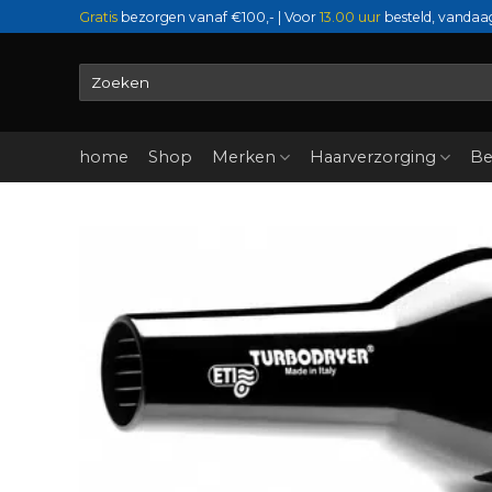
Ga
Gratis
bezorgen vanaf €100,- | Voor
13.00 uur
besteld, vandaa
naar
inhoud
Zoeken
naar:
home
Shop
Merken
Haarverzorging
Be