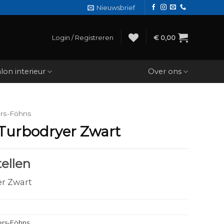
Nieuwsbrief
Login / Registreren
€
0,00
lon interieur
Over ons
rs-Föhns
 Turbodryer Zwart
ellen
er Zwart
rs-Föhns