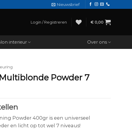
Nieuwsbrief
Login / Registreren
€
0,00
lon interieur
Over ons
euring
 Multiblonde Powder 7
ellen
ning Powder 400gr is een universeel
r en licht op tot wel 7 niveaus!