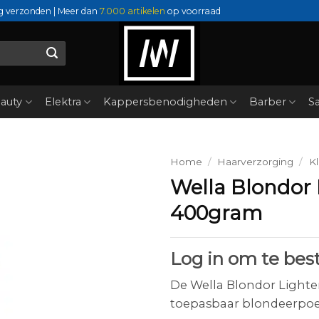
g verzonden | Meer dan
7.000 artikelen
op voorraad
auty
Elektra
Kappersbenodigheden
Barber
Sa
Home
/
Haarverzorging
/
Kl
Wella Blondor
400gram
Log in om te best
De Wella Blondor Lighte
toepasbaar blondeerpoede