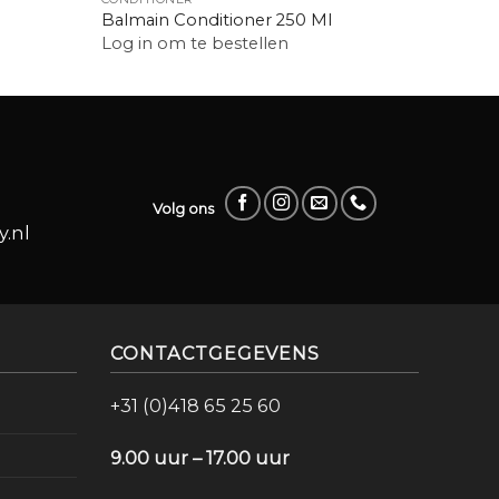
Balmain Conditioner 250 Ml
Calmar
Log in om te bestellen
Log in
Volg ons
.nl
CONTACTGEGEVENS
+31 (0)418 65 25 60
9.00 uur – 17.00 uur