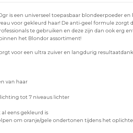
r is een universeel toepasbaar blondeerpoeder en lic
au voor gekleurd haar! De anti-geel formule zorgt da
rofessionals te gebruiken en deze zijn dan ook erg e
 binnen het Blondor assortiment!
gt voor een ultra zuiver en langdurig resultaatdankz
en van haar
chting tot 7 niveaus lichter
 al eens gekleurd is
lpen om oranje/gele ondertonen tijdens het oplichte