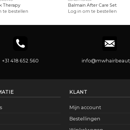
lk Therapy
Balmain After Care Set
 te bestellen
Log in om te bestellen
+31 418 652 560
info@mwhairbeauty
MATIE
KLANT
s
Mijn account
Bestellingen