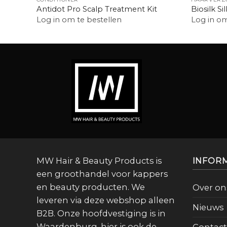
Antidot Pro Scalp Treatment Kit
Biosilk Si
Log in om te bestellen
Log in om
MW Hair & Beauty Products is
INFOR
een groothandel voor kappers
en beauty producten. We
Over on
leveren via deze webshop alleen
Nieuws
B2B. Onze hoofdvestiging is in
Waardenburg, hier is ook de