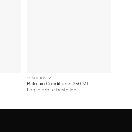
+
+
CONDITIONER
HAARVE
Balmain Conditioner 250 Ml
Calmar
Log in om te bestellen
Log in