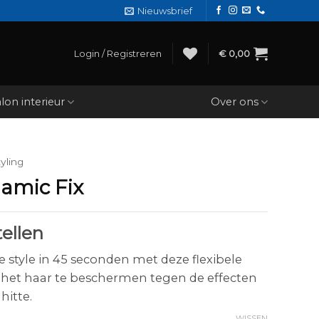
Nieuwsbrief
Login / Registreren
€
0,00
lon interieur
Over ons
yling
amic Fix
ellen
e style in 45 seconden met deze flexibele
het haar te beschermen tegen de effecten
hitte.
WISSEN