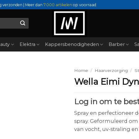
g verzonden | Meer dan
7.000 artikelen
op voorraad
auty
Elektra
Kappersbenodigheden
Barber
Sa
Home
/
Haarverzorging
/
St
Wella Eimi Dyn
Log in om te best
Spray en perfectioneer d
spray. Geformuleerd om 
van vocht, uv-straling en 