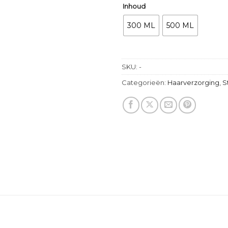
Inhoud
300 ML
500 ML
SKU:
-
Categorieën:
Haarverzorging
,
S