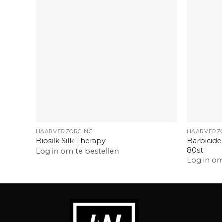
+
+
HAARVERZORGING
HAARVERZ
Barbicide
Biosilk Silk Therapy
80st
Log in om te bestellen
Log in om