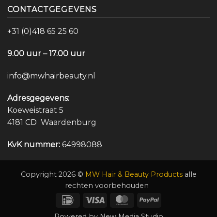
CONTACTGEGEVENS
+31 (0)418 65 25 60
9.00 uur – 17.00 uur
info@mwhairbeauty.nl
Adresgegevens:
Koeweistraat 5
4181 CD Waardenburg
KvK nummer:
64998088
Copyright 2026 ©
MW Hair & Beauty Products
alle
rechten voorbehouden
IDeal
Visa
MasterCard
PayPal
Powered by
New Media Studio