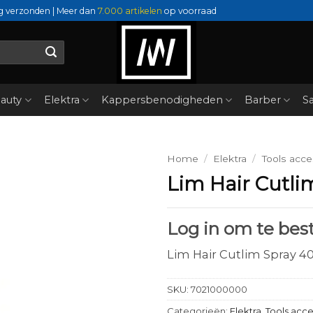
g verzonden | Meer dan
7.000 artikelen
op voorraad
auty
Elektra
Kappersbenodigheden
Barber
Sa
Home
/
Elektra
/
Tools acce
Lim Hair Cutl
Log in om te best
Lim Hair Cutlim Spray 
SKU:
7021000000
Categorieën:
Elektra
,
Tools acce