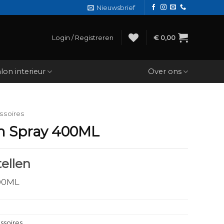
Nieuwsbrief
Login / Registreren
€
0,00
lon interieur
Over ons
ssoires
im Spray 400ML
ellen
400ML
ssoires