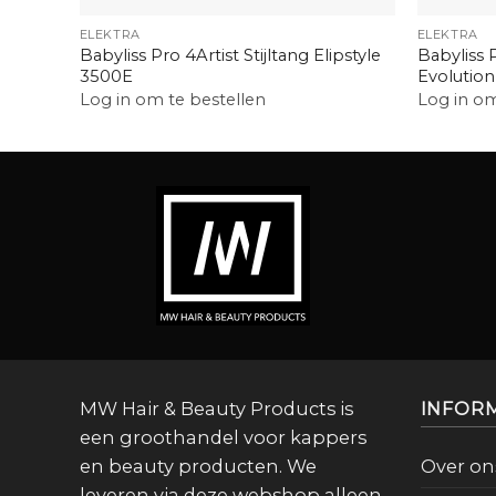
ELEKTRA
ELEKTRA
Babyliss Pro 4Artist Stijltang Elipstyle
Babyliss 
3500E
Evolution
Log in om te bestellen
Log in om
MW Hair & Beauty Products is
INFOR
een groothandel voor kappers
en beauty producten. We
Over on
leveren via deze webshop alleen