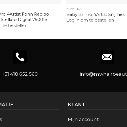
ELEKTRA
Pro 4Artist Fohn Rapido
Babyliss Pro 4Artist Snijmes
 Stellato Digital 7500Ie
Log in om te bestellen
 te bestellen
+31 418 652 560
info@mwhairbeauty
MATIE
KLANT
s
Mijn account