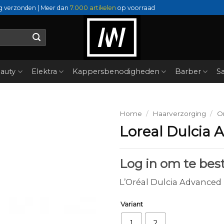
g verzonden | Meer dan
7.000 artikelen
op voorraad
auty
Elektra
Kappersbenodigheden
Barber
Sa
Home
/
Haarverzorging
/
O
Loreal Dulcia
Log in om te best
L’Oréal Dulcia Advanced
Variant
1
2