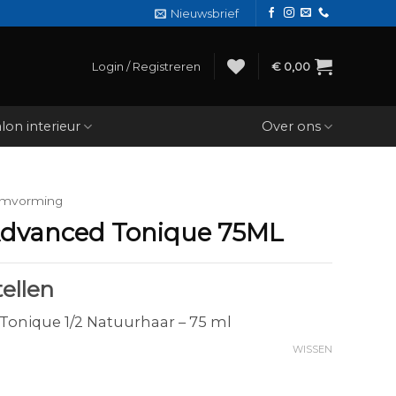
Nieuwsbrief
Login / Registreren
€
0,00
lon interieur
Over ons
mvorming
 Advanced Tonique 75ML
ellen
 Tonique 1/2 Natuurhaar – 75 ml
WISSEN