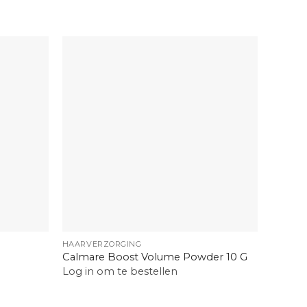
+
+
HAARVERZORGING
HAARVE
Calmare Boost Volume Powder 10 G
Calmar
Log in om te bestellen
Log in