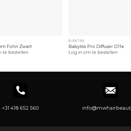
+
ELEKTRA
lim Fohn Zwart
Babyliss Pro Diffuser D11e
 te bestellen
Log in om te bestellen
+31 418 652 560
info@mwhairbeauty