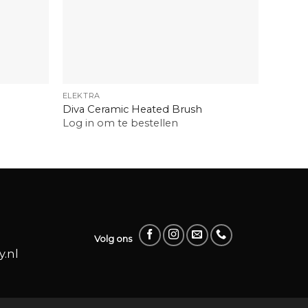
+
+
ELEKTRA
ELEKTR
Diva Ceramic Heated Brush
Efalock
Log in om te bestellen
Log in
Volg ons
.nl