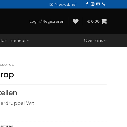
Nieuwsbrief
Login / Registreren
€
0,00
lon interieur
Over ons
ssoires
Drop
ellen
terdruppel Wit
ssoires