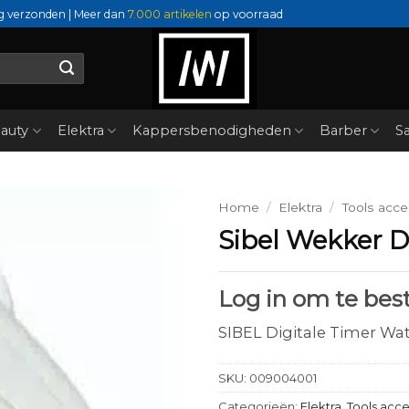
g verzonden | Meer dan
7.000 artikelen
op voorraad
auty
Elektra
Kappersbenodigheden
Barber
Sa
Home
/
Elektra
/
Tools acce
Sibel Wekker 
Log in om te best
SIBEL Digitale Timer Wa
SKU:
009004001
Categorieën:
Elektra
,
Tools acce