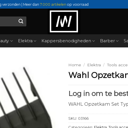
g verzonden | Meer dan
7.000 artikelen
op voorraad
auty
Elektra
Kappersbenodigheden
Barber
Sa
Home
/
Elektra
/
Tools acce
Wahl Opzetkam
Log in om te best
WAHL Opzetkam Set Type
SKU:
03166
Categorieën:
Elektra
,
Tools acce