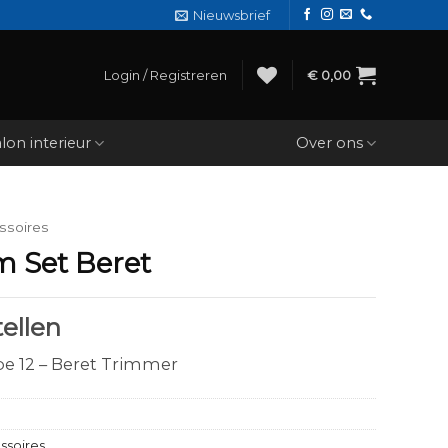
Nieuwsbrief
Login / Registreren
€
0,00
lon interieur
Over ons
ssoires
 Set Beret
ellen
 12 – Beret Trimmer
ssoires