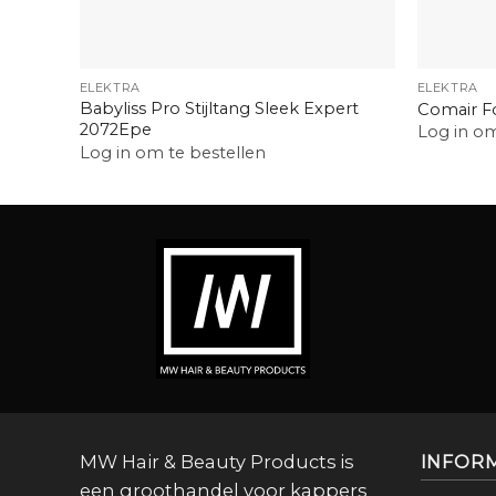
+
+
ELEKTRA
ELEKTRA
Babyliss Pro Stijltang Sleek Expert
Comair F
2072Epe
Log in om
Log in om te bestellen
MW Hair & Beauty Products is
INFOR
een groothandel voor kappers