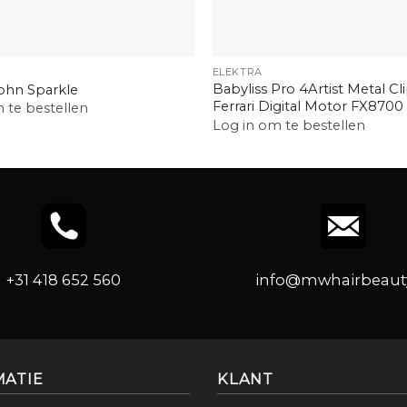
+
ELEKTRA
Babyliss Pro 4Artist Metal Cl
ohn Sparkle
Ferrari Digital Motor FX8700
 te bestellen
Log in om te bestellen
+31 418 652 560
info@mwhairbeauty
MATIE
KLANT