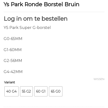
Ys Park Ronde Borstel Bruin
Log in om te bestellen
YS Park Super G-borstel
G0-65MM
G1-60MM
G2-56MM
G4-42MM
WISSEN
Variant
40 G4
55 G2
60 G1
65 G0