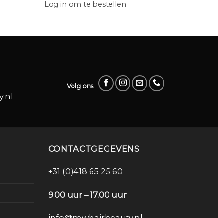
Log in om te bestellen
Log in
Volg ons
.nl
CONTACTGEGEVENS
+31 (0)418 65 25 60
9.00 uur – 17.00 uur
info@mwhairbeauty.nl