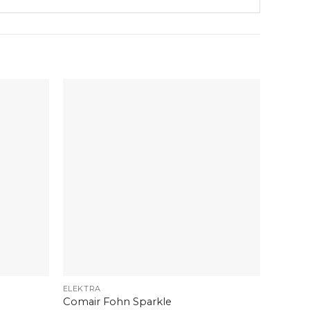
+
+
ELEKTRA
ELEKTR
Comair Fohn Sparkle
Comair