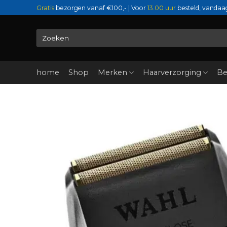
Ga
Gratis
bezorgen vanaf €100,- | Voor
13.00 uur
besteld, vandaa
naar
inhoud
Zoeken
naar:
home
Shop
Merken
Haarverzorging
Be