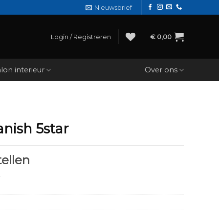
Nieuwsbrief
Login / Registreren
€
0,00
lon interieur
Over ons
nish 5star
ellen
r