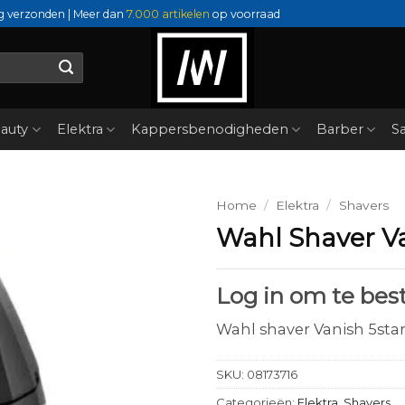
g verzonden | Meer dan
7.000 artikelen
op voorraad
auty
Elektra
Kappersbenodigheden
Barber
Sa
Home
/
Elektra
/
Shavers
Wahl Shaver Va
Log in om te best
Wahl shaver Vanish 5sta
SKU:
08173716
Categorieën:
Elektra
,
Shavers