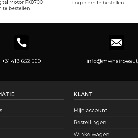
igital Motor FX8700
Log in om te bestellen
 te bestellen
+31 418 652 560
info@mwhairbeauty
MATIE
KLANT
s
Mijn account
Bestellingen
Winkelwagen